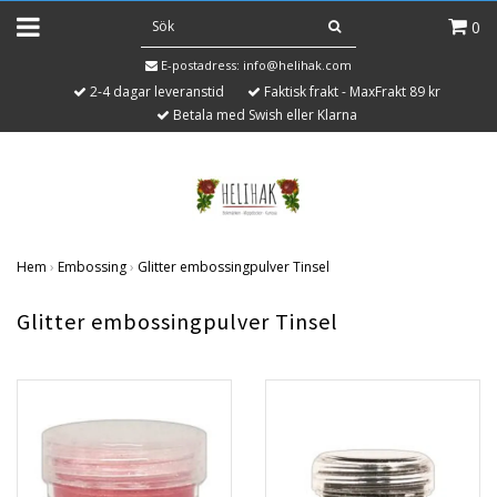
0
E-postadress:
info@helihak.com
2-4 dagar leveranstid
Faktisk frakt - MaxFrakt 89 kr
Betala med Swish eller Klarna
Hem
›
Embossing
›
Glitter embossingpulver Tinsel
Glitter embossingpulver Tinsel