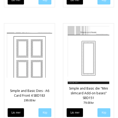
Läs mer
Läs mer
Simple and Basic die "Mini
Simple and Basic Dies - A6
slimcard Add-on bases"
Card Front 4 SBD183
SBD151
199.00 kr
79.00 kr
Läs mer
Läs mer