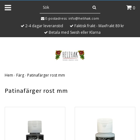
0
E-postadress:
info@helihak.com
2-4 dagar leveranstid
Faktisk frakt - MaxFrakt 89 kr
Betala med Swish eller Klarna
Hem
›
Färg
›
Patinafärger rost mm
Patinafärger rost mm