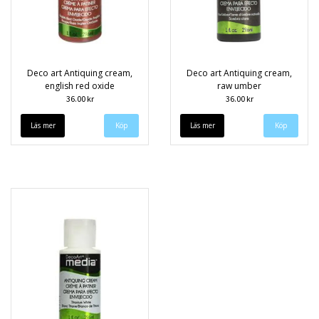
Deco art Antiquing cream,
Deco art Antiquing cream,
english red oxide
raw umber
36.00 kr
36.00 kr
Läs mer
Läs mer