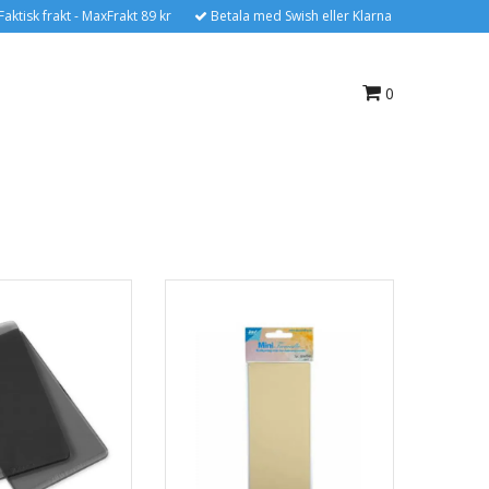
Faktisk frakt - MaxFrakt 89 kr
Betala med Swish eller Klarna
0