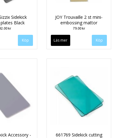
izzix Sidekick
JOY Trouvaille 2 st mini-
 plates Black
embossing mattor
92.00 kr
79.00 kr
Läs mer
ekick Accessory -
661769 Sidekick cutting