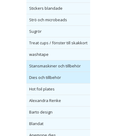
Stickers blandade
Strö och microbeads
Sugrör
Treat cups / fönster till skakkort
washitape
Stansmaskiner och tillbehör
Dies och tillbehör
Hot foil plates
Alexandra Renke
Barto design
Blandat
Anemone dies