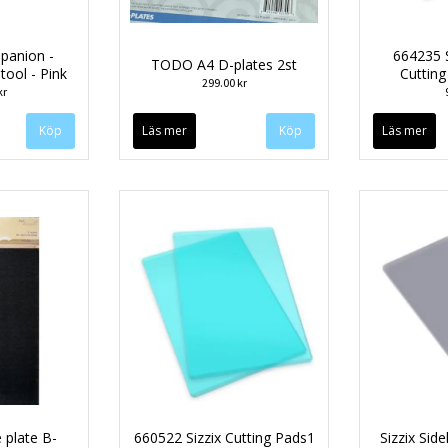
panion -
664235 S
TODO A4 D-plates 2st
ool - Pink
Cutting
299.00 kr
kr
Läs mer
Läs mer
 plate B-
660522 Sizzix Cutting Pads1
Sizzix Sid