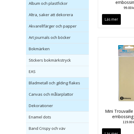
embossin
Album och plastfickor
99.00 k
Altra, saker att dekorera
Läs mer
Akvarellfärger och papper
Art journals och böcker
Bokmärken
Stickers bokmärkstryck
EAS
Bladmetall och gilding flakes
Canvas och målarplattor
Dekorationer
Mini Trouvaille
embossing
Enamel dots
119.00 
Band Crispy och väv
Läs mer