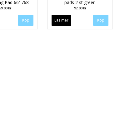
ng Pad 661768
pads 2 st green
69.00 kr
92.00 kr
Läs mer