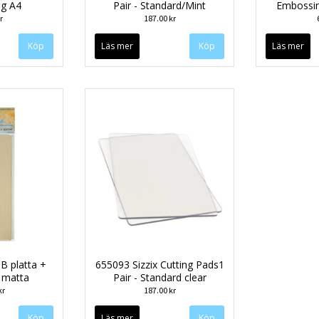
g A4
Pair - Standard/Mint
Embossi
r
187.00 kr
Läs mer
Läs mer
 B platta +
655093 Sizzix Cutting Pads1
 matta
Pair - Standard clear
kr
187.00 kr
Läs mer