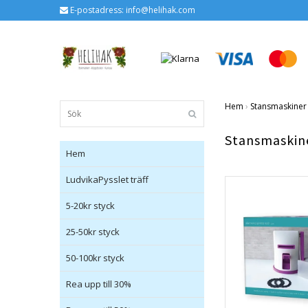
E-postadress:
info@helihak.com
Hem
›
Stansmaskiner 
Stansmaskine
Hem
LudvikaPysslet träff
5-20kr styck
25-50kr styck
50-100kr styck
Rea upp till 30%