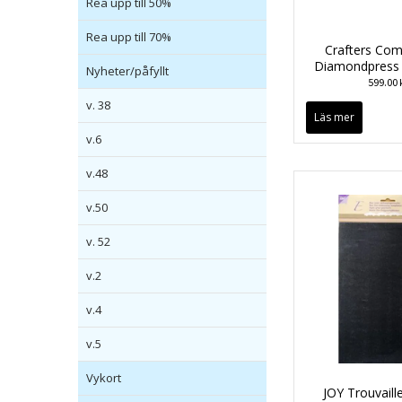
Rea upp till 50%
Rea upp till 70%
Crafters Com
Diamondpress t
Nyheter/påfyllt
599.00 
v. 38
Läs mer
v.6
v.48
v.50
v. 52
v.2
v.4
v.5
Vykort
JOY Trouvaille