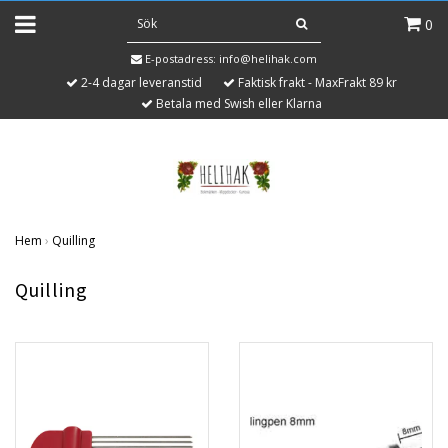
0
E-postadress:
info@helihak.com
2-4 dagar leveranstid
Faktisk frakt - MaxFrakt 89 kr
Betala med Swish eller Klarna
Hem
›
Quilling
Quilling