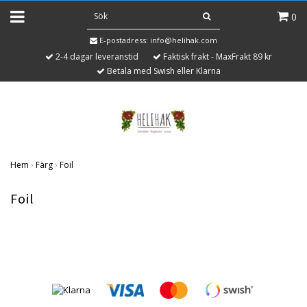
0
E-postadress:
info@helihak.com
2-4 dagar leveranstid
Faktisk frakt - MaxFrakt 89 kr
Betala med Swish eller Klarna
Hem
›
Färg
›
Foil
Foil