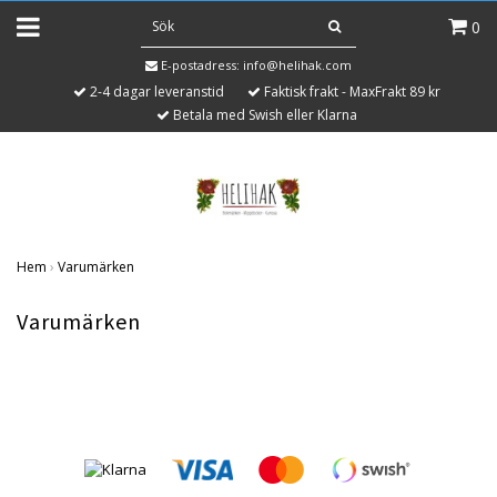
0
E-postadress:
info@helihak.com
2-4 dagar leveranstid
Faktisk frakt - MaxFrakt 89 kr
Betala med Swish eller Klarna
Hem
›
Varumärken
Varumärken