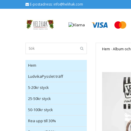
E-postadress:
info@helihak.com
Hem
›
Album och 
Hem
LudvikaPysslet träff
5-20kr styck
25-50kr styck
50-100kr styck
Rea upp till 30%