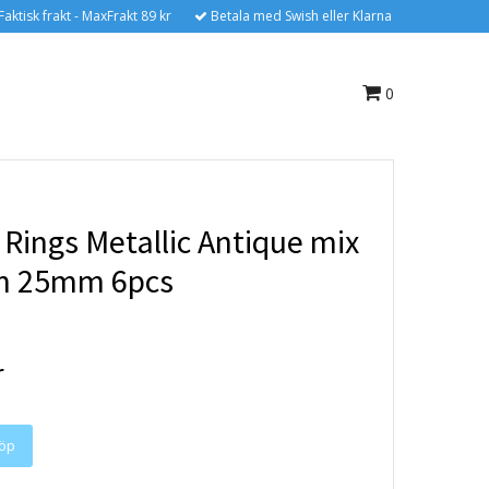
Faktisk frakt - MaxFrakt 89 kr
Betala med Swish eller Klarna
0
Rings Metallic Antique mix
m 25mm 6pcs
r