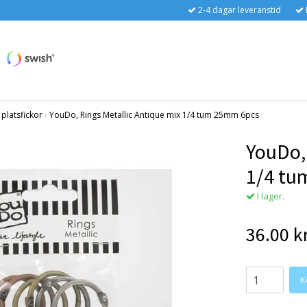
2-4 dagar leveranstid
platsfickor
›
YouDo, Rings Metallic Antique mix 1/4 tum 25mm 6pcs
YouDo, 
1/4 tu
I lager.
36.00 k