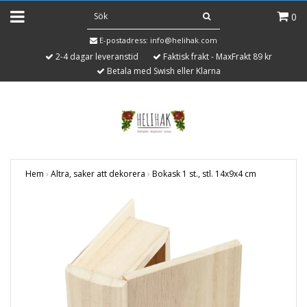
0
E-postadress:
info@helihak.com
2-4 dagar leveranstid
Faktisk frakt - MaxFrakt 89 kr
Betala med Swish eller Klarna
Hem
›
Altra, saker att dekorera
›
Bokask 1 st., stl. 14x9x4 cm