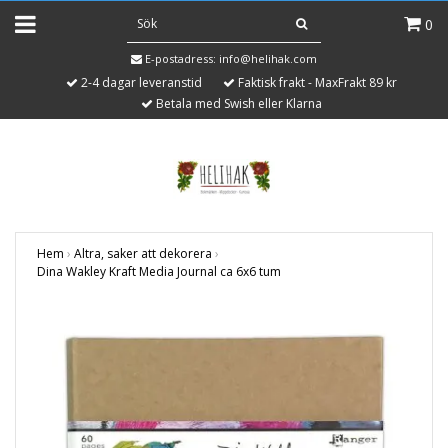
0
E-postadress:
info@helihak.com
2-4 dagar leveranstid
Faktisk frakt - MaxFrakt 89 kr
Betala med Swish eller Klarna
Hem
›
Altra, saker att dekorera
›
Dina Wakley Kraft Media Journal ca 6x6 tum