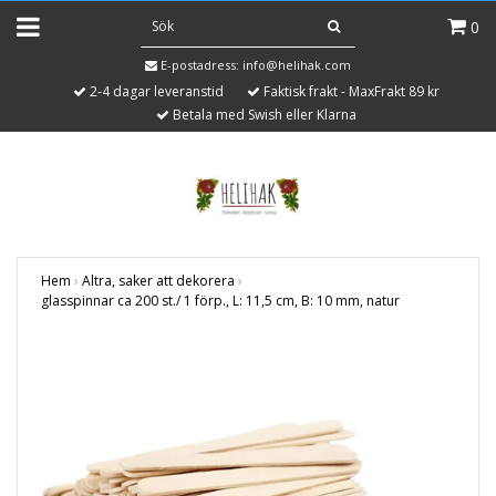
0
E-postadress:
info@helihak.com
2-4 dagar leveranstid
Faktisk frakt - MaxFrakt 89 kr
Betala med Swish eller Klarna
Hem
›
Altra, saker att dekorera
›
glasspinnar ca 200 st./ 1 förp., L: 11,5 cm, B: 10 mm, natur