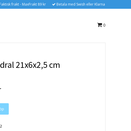
Faktisk frakt - MaxFrakt 89 kr
Betala med Swish eller Klarna
0
dral 21x6x2,5 cm
r
2