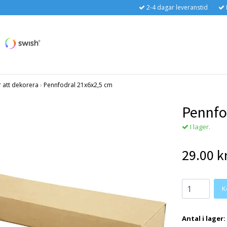
2-4 dagar leveranstid
r att dekorera
›
Pennfodral 21x6x2,5 cm
Pennfo
I lager.
29.00 k
Antal i lager: