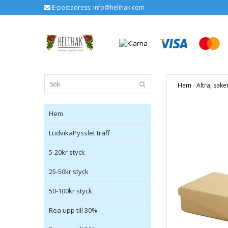
E-postadress:
info@helihak.com
Hem
›
Altra, sake
Hem
LudvikaPysslet träff
5-20kr styck
25-50kr styck
50-100kr styck
Rea upp till 30%