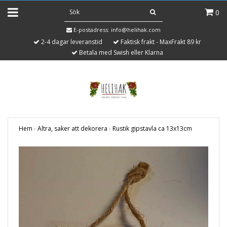
0
E-postadress:
info@helihak.com
2-4 dagar leveranstid
Faktisk frakt - MaxFrakt 89 kr
Betala med Swish eller Klarna
Hem
›
Altra, saker att dekorera
›
Rustik gipstavla ca 13x13cm