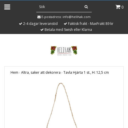
0
E-postadress:
info@helihak.com
2-4 dagar leveranstid
Faktisk frakt - MaxFrakt 89 kr
Betala med Swish eller Klarna
Hem
›
Altra, saker att dekorera
›
Tavla Hjärta 1 st., H: 12,5 cm