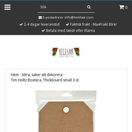
0
E-postadress:
info@helihak.com
2-4 dagar leveranstid
Faktisk frakt - MaxFrakt 89 kr
Betala med Swish eller Klarna
Hem
›
Altra, saker att dekorera
›
Tim Holtz Etcetera, Thickboard small 3 st