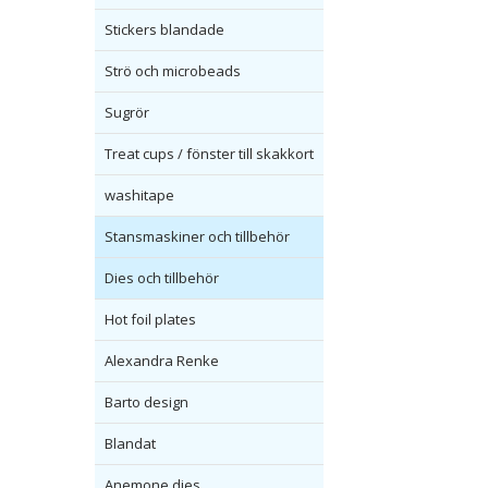
Stickers blandade
Strö och microbeads
Sugrör
Treat cups / fönster till skakkort
washitape
Stansmaskiner och tillbehör
Dies och tillbehör
Hot foil plates
Alexandra Renke
Barto design
Blandat
Anemone dies