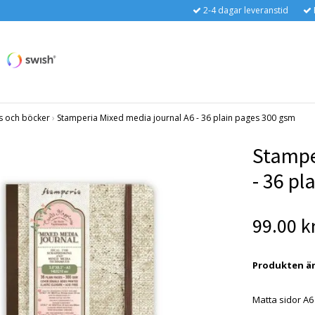
2-4 dagar leveranstid
ls och böcker
›
Stamperia Mixed media journal A6 - 36 plain pages 300 gsm
Stampe
- 36 pl
99.00 k
Produkten är t
Matta sidor A