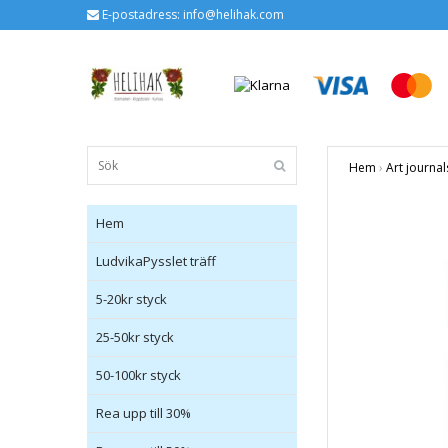
E-postadress:
info@helihak.com
Hem
›
Art journa
Hem
LudvikaPysslet träff
5-20kr styck
25-50kr styck
50-100kr styck
Rea upp till 30%