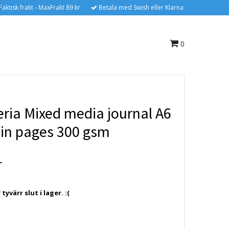
Faktisk frakt - MaxFrakt 89 kr
Betala med Swish eller Klarna
0
ria Mixed media journal A6
ain pages 300 gsm
r
yvärr slut i lager. :(
6