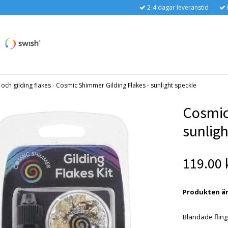
2-4 dagar leveranstid
och gilding flakes
›
Cosmic Shimmer Gilding Flakes - sunlight speckle
Cosmic
sunligh
119.00 
Produkten är t
Blandade flingo