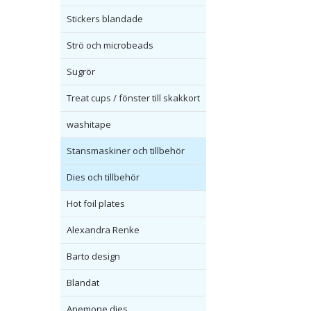
Stickers blandade
Strö och microbeads
Sugrör
Treat cups / fönster till skakkort
washitape
Stansmaskiner och tillbehör
Dies och tillbehör
Hot foil plates
Alexandra Renke
Barto design
Blandat
Anemone dies