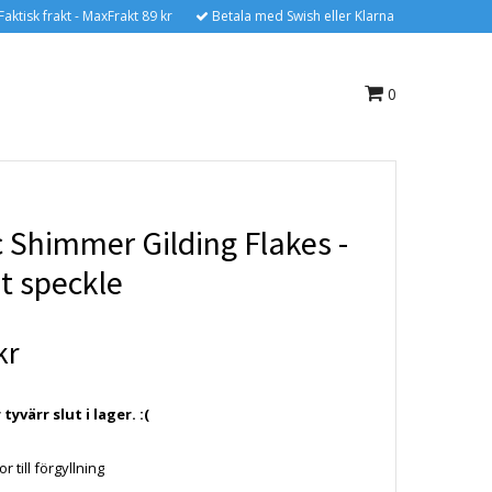
Faktisk frakt - MaxFrakt 89 kr
Betala med Swish eller Klarna
0
 Shimmer Gilding Flakes -
t speckle
kr
yvärr slut i lager. :(
r till förgyllning