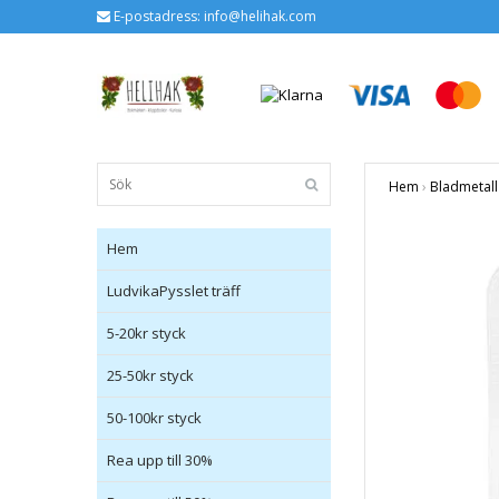
E-postadress:
info@helihak.com
Hem
›
Bladmetall 
Hem
LudvikaPysslet träff
5-20kr styck
25-50kr styck
50-100kr styck
Rea upp till 30%