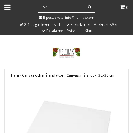
0
E-postadress:
info@helihak.com
2-4 dagar leveranstid
Faktisk frakt - MaxFrakt 89 kr
Betala med Swish eller Klarna
Hem
›
Canvas och målarplattor
›
Canvas, målarduk, 30x30 cm