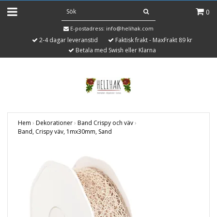
0
E-postadress:
info@helihak.com
2-4 dagar leveranstid
Faktisk frakt - MaxFrakt 89 kr
Betala med Swish eller Klarna
Hem
›
Dekorationer
›
Band Crispy och väv
›
Band, Crispy väv, 1mx30mm, Sand