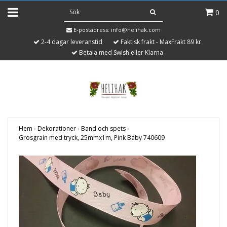
0
E-postadress:
info@helihak.com
2-4 dagar leveranstid
Faktisk frakt - MaxFrakt 89 kr
Betala med Swish eller Klarna
Hem
›
Dekorationer
›
Band och spets
›
Grosgrain med tryck, 25mmx1m, Pink Baby 740609