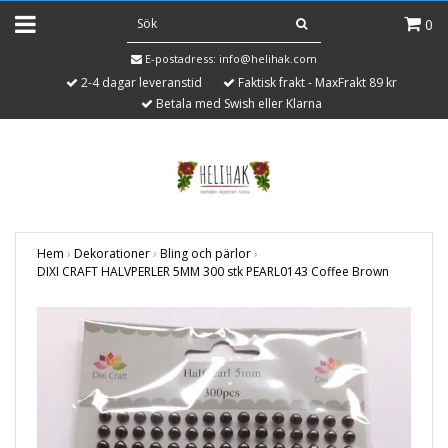
0
E-postadress:
info@helihak.com
2-4 dagar leveranstid
Faktisk frakt - MaxFrakt 89 kr
Betala med Swish eller Klarna
Hem
›
Dekorationer
›
Bling och pärlor
›
DIXI CRAFT HALVPERLER 5MM 300 stk PEARL0143 Coffee Brown