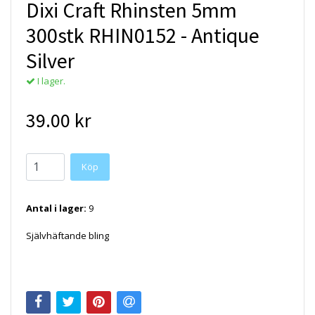
Dixi Craft Rhinsten 5mm
300stk RHIN0152 - Antique
Silver
I lager.
39.00 kr
Antal i lager:
9
Självhäftande bling