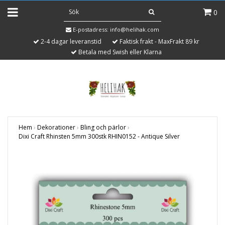
0
E-postadress:
info@helihak.com
2-4 dagar leveranstid
Faktisk frakt - MaxFrakt 89 kr
Betala med Swish eller Klarna
Hem
›
Dekorationer
›
Bling och pärlor
›
Dixi Craft Rhinsten 5mm 300stk RHIN0152 - Antique Silver