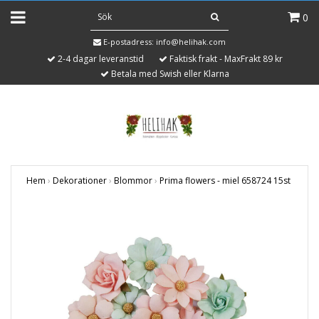
0
E-postadress:
info@helihak.com
2-4 dagar leveranstid
Faktisk frakt - MaxFrakt 89 kr
Betala med Swish eller Klarna
Hem
›
Dekorationer
›
Blommor
›
Prima flowers - miel 658724 15st