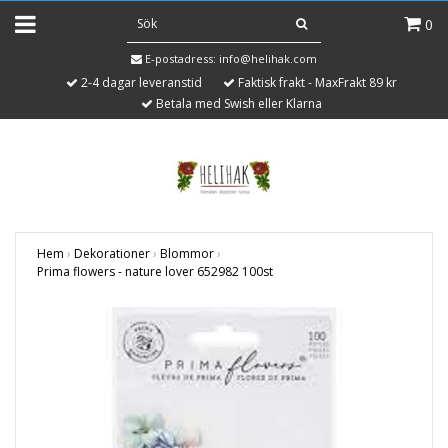
0
E-postadress:
info@helihak.com
2-4 dagar leveranstid
Faktisk frakt - MaxFrakt 89 kr
Betala med Swish eller Klarna
Hem
›
Dekorationer
›
Blommor
›
Prima flowers - nature lover 652982 100st