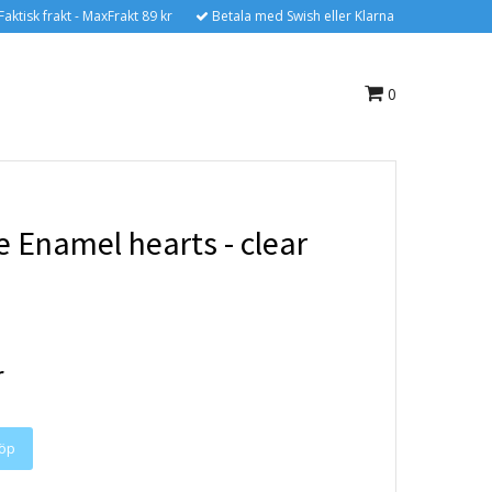
Faktisk frakt - MaxFrakt 89 kr
Betala med Swish eller Klarna
0
e Enamel hearts - clear
r