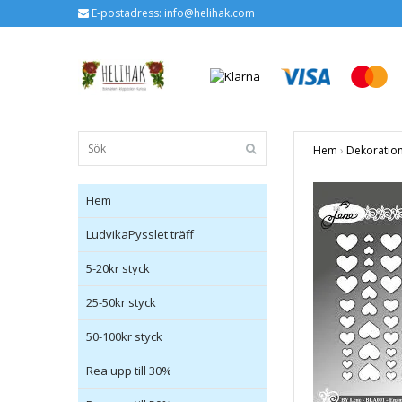
E-postadress:
info@helihak.com
Hem
›
Dekoratio
Hem
LudvikaPysslet träff
5-20kr styck
25-50kr styck
50-100kr styck
Rea upp till 30%