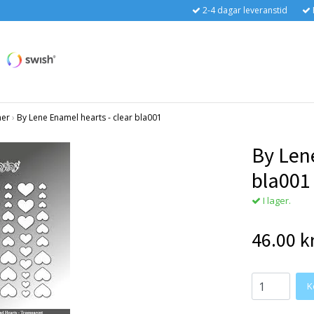
2-4 dagar leveranstid
ner
›
By Lene Enamel hearts - clear bla001
By Len
bla001
I lager.
46.00 k