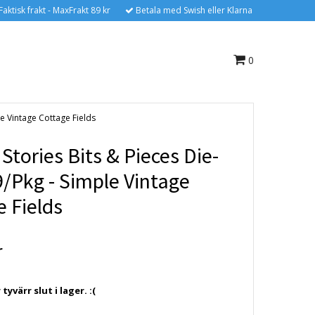
Faktisk frakt - MaxFrakt 89 kr
Betala med Swish eller Klarna
0
le Vintage Cottage Fields
Stories Bits & Pieces Die-
9/Pkg - Simple Vintage
 Fields
r
yvärr slut i lager. :(