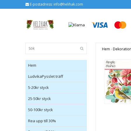
E-postadress:
info@helihak.com
Hem
›
Dekoratio
Hem
LudvikaPysslet träff
5-20kr styck
25-50kr styck
50-100kr styck
Rea upp till 30%