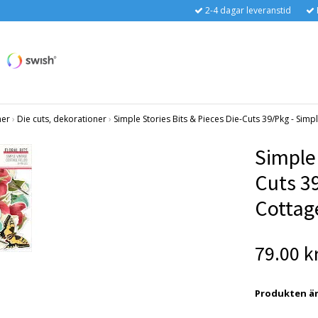
2-4 dagar leveranstid
ner
›
Die cuts, dekorationer
›
Simple Stories Bits & Pieces Die-Cuts 39/Pkg - Simp
Simple 
Cuts 3
Cottage
79.00 k
Produkten är t