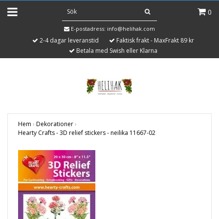
0
E-postadress:
info@helihak.com
2-4 dagar leveranstid
Faktisk frakt - MaxFrakt 89 kr
Betala med Swish eller Klarna
Hem
›
Dekorationer
›
Hearty Crafts - 3D relief stickers - neilika 11667-02