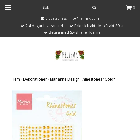
0
E-postadress:
info@helihak.com
2-4 dagar leveranstid
Faktisk frakt - MaxFrakt 89 kr
Betala med Swish eller Klarna
Hem
›
Dekorationer
›
Marianne Design Rhinestones "Gold"