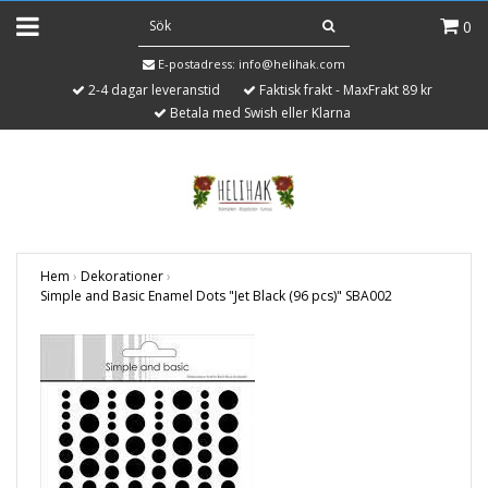
0
E-postadress:
info@helihak.com
2-4 dagar leveranstid
Faktisk frakt - MaxFrakt 89 kr
Betala med Swish eller Klarna
Hem
›
Dekorationer
›
Simple and Basic Enamel Dots "Jet Black (96 pcs)" SBA002