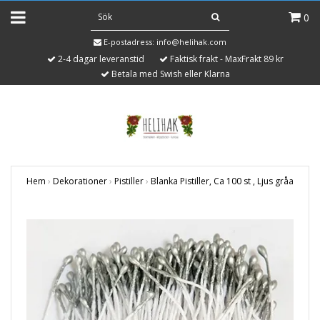
0
E-postadress:
info@helihak.com
2-4 dagar leveranstid
Faktisk frakt - MaxFrakt 89 kr
Betala med Swish eller Klarna
Hem
›
Dekorationer
›
Pistiller
›
Blanka Pistiller, Ca 100 st , Ljus gråa