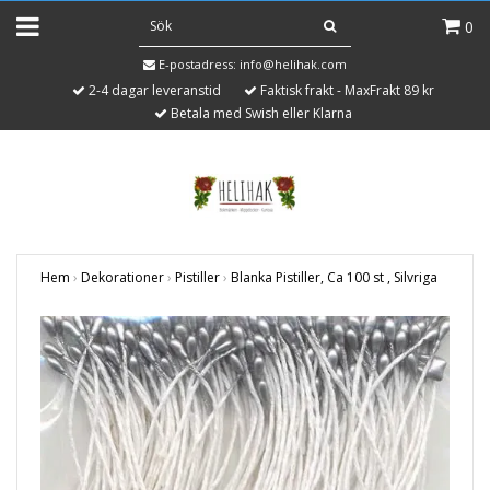
0
E-postadress:
info@helihak.com
2-4 dagar leveranstid
Faktisk frakt - MaxFrakt 89 kr
Betala med Swish eller Klarna
Hem
›
Dekorationer
›
Pistiller
›
Blanka Pistiller, Ca 100 st , Silvriga