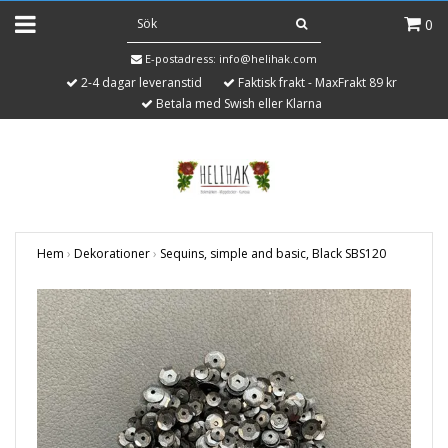
0
E-postadress:
info@helihak.com
2-4 dagar leveranstid
Faktisk frakt - MaxFrakt 89 kr
Betala med Swish eller Klarna
Hem
›
Dekorationer
›
Sequins, simple and basic, Black SBS120