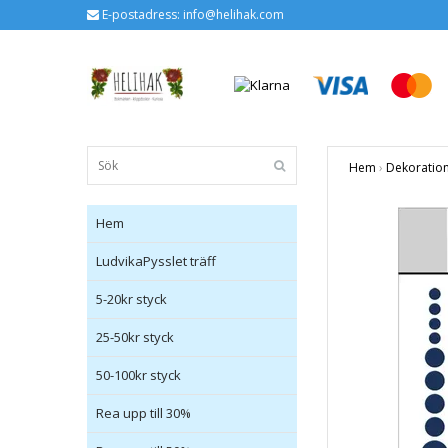
E-postadress:
info@helihak.com
Hem
›
Dekoratio
Hem
LudvikaPysslet träff
5-20kr styck
25-50kr styck
50-100kr styck
Rea upp till 30%