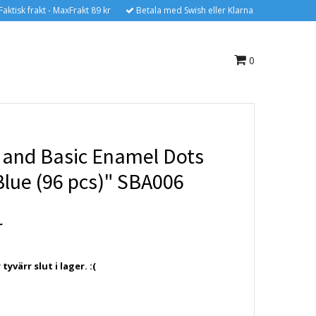
Faktisk frakt - MaxFrakt 89 kr
Betala med Swish eller Klarna
0
 and Basic Enamel Dots
Blue (96 pcs)" SBA006
r
yvärr slut i lager. :(