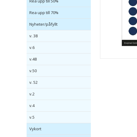
Rea upp till 50%
Rea upp till 70%
Nyheter/påfyllt
v. 38
v.6
v.48
v.50
v. 52
v.2
v.4
v.5
Vykort