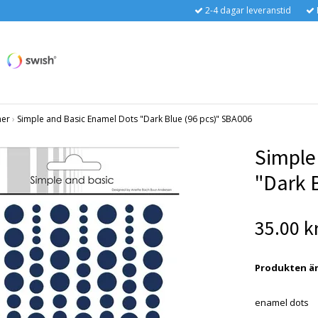
2-4 dagar leveranstid
ner
›
Simple and Basic Enamel Dots "Dark Blue (96 pcs)" SBA006
Simple
"Dark 
35.00 k
Produkten är t
enamel dots