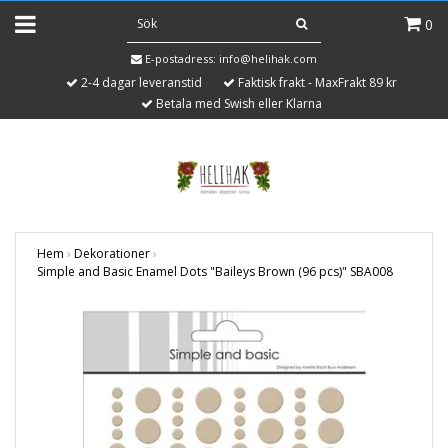
0
E-postadress:
info@helihak.com
2-4 dagar leveranstid
Faktisk frakt - MaxFrakt 89 kr
Betala med Swish eller Klarna
Hem
›
Dekorationer
›
Simple and Basic Enamel Dots "Baileys Brown (96 pcs)" SBA008