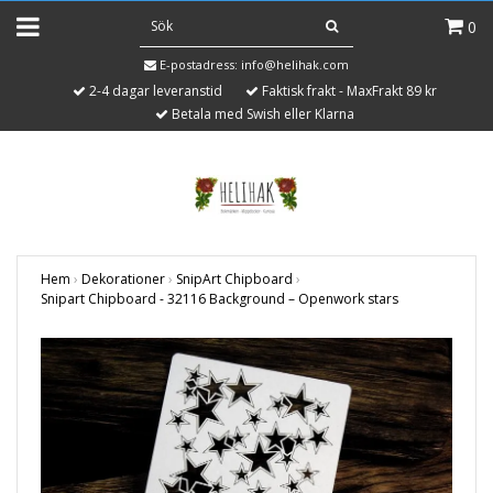
0
E-postadress:
info@helihak.com
2-4 dagar leveranstid
Faktisk frakt - MaxFrakt 89 kr
Betala med Swish eller Klarna
Hem
›
Dekorationer
›
SnipArt Chipboard
›
Snipart Chipboard - 32116 Background – Openwork stars