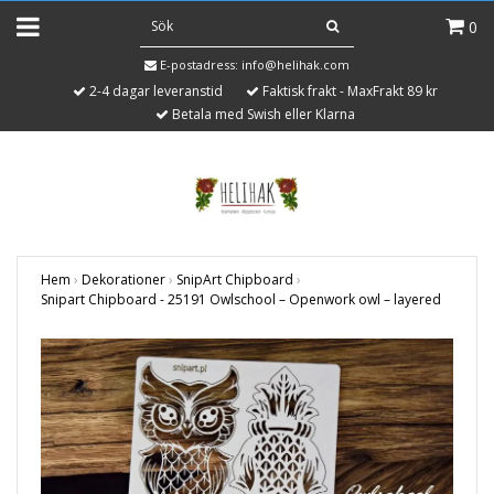
0
E-postadress:
info@helihak.com
2-4 dagar leveranstid
Faktisk frakt - MaxFrakt 89 kr
Betala med Swish eller Klarna
Hem
›
Dekorationer
›
SnipArt Chipboard
›
Snipart Chipboard - 25191 Owlschool – Openwork owl – layered