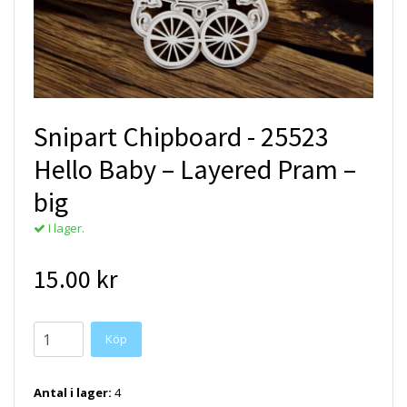
Snipart Chipboard - 25523
Hello Baby – Layered Pram –
big
I lager.
15.00 kr
Antal i lager:
4