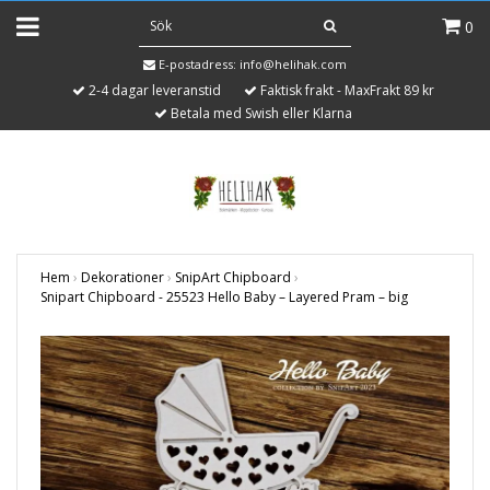
0
E-postadress:
info@helihak.com
2-4 dagar leveranstid
Faktisk frakt - MaxFrakt 89 kr
Betala med Swish eller Klarna
Hem
›
Dekorationer
›
SnipArt Chipboard
›
Snipart Chipboard - 25523 Hello Baby – Layered Pram – big