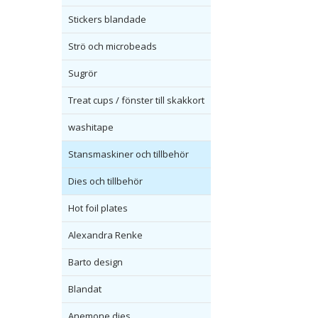
Stickers blandade
Strö och microbeads
Sugrör
Treat cups / fönster till skakkort
washitape
Stansmaskiner och tillbehör
Dies och tillbehör
Hot foil plates
Alexandra Renke
Barto design
Blandat
Anemone dies