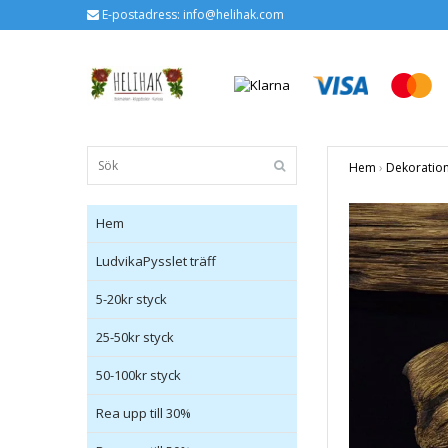
E-postadress:
info@helihak.com
Hem
›
Dekoratio
Hem
LudvikaPysslet träff
5-20kr styck
25-50kr styck
50-100kr styck
Rea upp till 30%