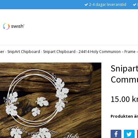
2-4 dagar leveranstid
ner
›
SnipArt Chipboard
›
Snipart Chipboard - 24414 Holy Communion – Frame – 
Snipar
Commun
15.00 k
Produkten är t