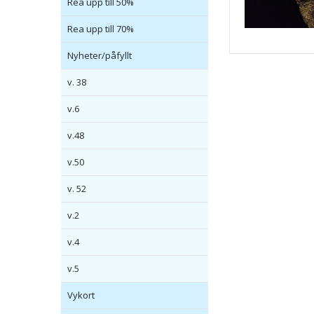
Rea upp till 50%
Rea upp till 70%
Nyheter/påfyllt
v. 38
v.6
v.48
v.50
v. 52
v.2
v.4
v.5
Vykort