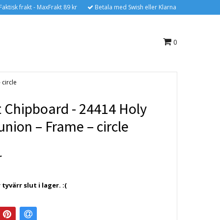
Faktisk frakt - MaxFrakt 89 kr
Betala med Swish eller Klarna
0
circle
t Chipboard - 24414 Holy
ion – Frame – circle
r
yvärr slut i lager. :(