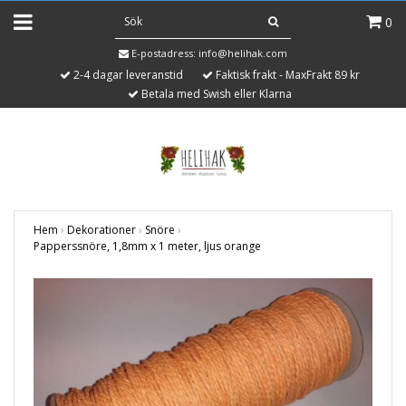
0
E-postadress:
info@helihak.com
2-4 dagar leveranstid
Faktisk frakt - MaxFrakt 89 kr
Betala med Swish eller Klarna
Hem
›
Dekorationer
›
Snöre
›
Papperssnöre, 1,8mm x 1 meter, ljus orange