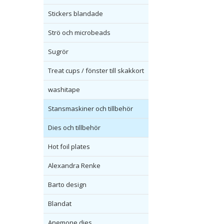
Stickers blandade
Strö och microbeads
Sugrör
Treat cups / fönster till skakkort
washitape
Stansmaskiner och tillbehör
Dies och tillbehör
Hot foil plates
Alexandra Renke
Barto design
Blandat
Anemone dies