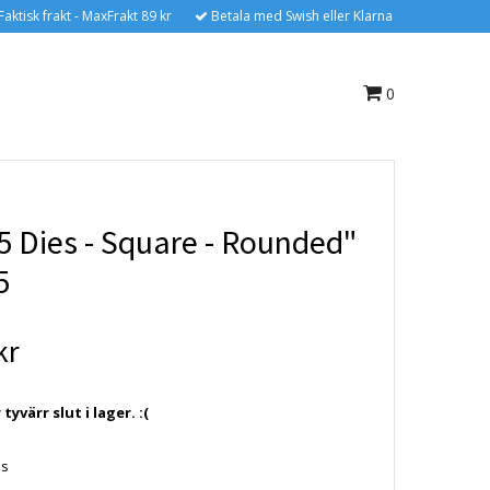
Faktisk frakt - MaxFrakt 89 kr
Betala med Swish eller Klarna
0
5 Dies - Square - Rounded"
5
kr
yvärr slut i lager. :(
es