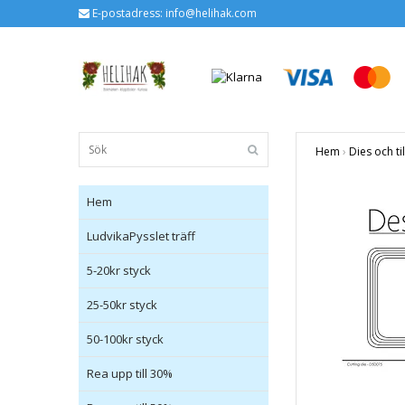
E-postadress:
info@helihak.com
Hem
›
Dies och ti
Hem
LudvikaPysslet träff
5-20kr styck
25-50kr styck
50-100kr styck
Rea upp till 30%