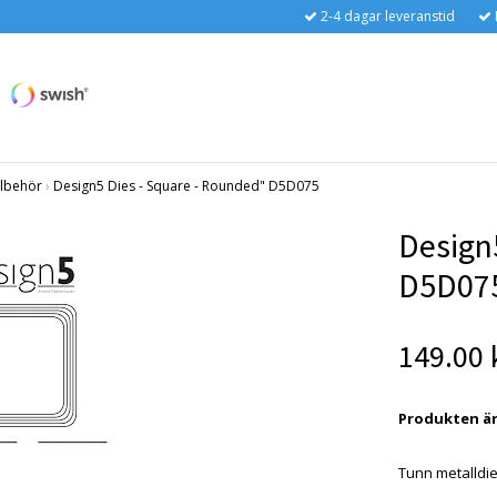
2-4 dagar leveranstid
llbehör
›
Design5 Dies - Square - Rounded" D5D075
Design
D5D07
149.00 
Produkten är t
Tunn metalldi