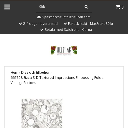
0
E-postadress:
info@helihak.com
2-4 dagar leveranstid
Faktisk frakt - MaxFrakt 89 kr
Betala med Swish eller Klarna
Hem
›
Dies och tillbehör
›
665728 Sizzix 3-D Textured Impressions Embossing Folder -
Vintage Buttons