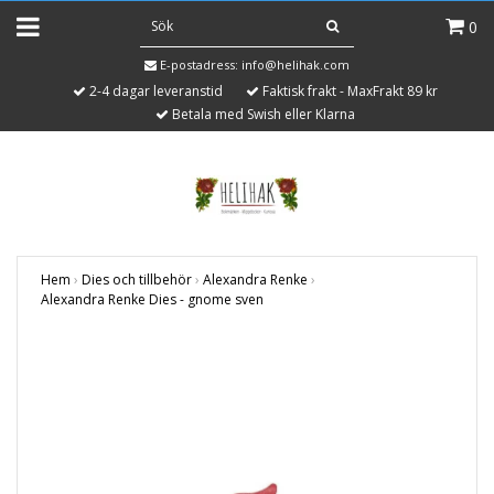
0
E-postadress:
info@helihak.com
2-4 dagar leveranstid
Faktisk frakt - MaxFrakt 89 kr
Betala med Swish eller Klarna
Hem
›
Dies och tillbehör
›
Alexandra Renke
›
Alexandra Renke Dies - gnome sven