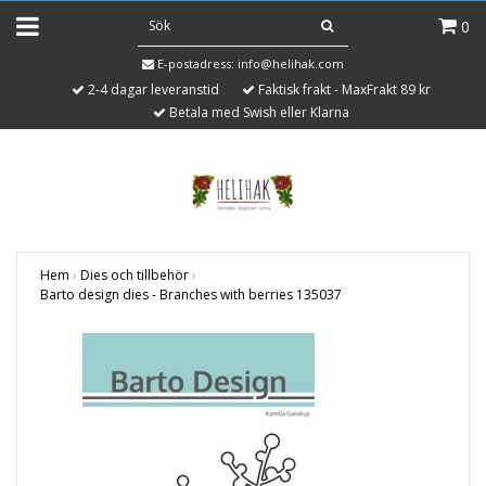
0
E-postadress:
info@helihak.com
2-4 dagar leveranstid
Faktisk frakt - MaxFrakt 89 kr
Betala med Swish eller Klarna
Hem
›
Dies och tillbehör
›
Barto design dies - Branches with berries 135037