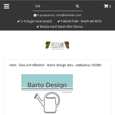
0
E-postadress:
info@helihak.com
2-4 dagar leveranstid
Faktisk frakt - MaxFrakt 89 kr
Betala med Swish eller Klarna
Hem
›
Dies och tillbehör
›
Barto design dies - vattkanna 135080