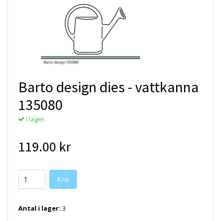
Barto design dies - vattkanna
135080
I lager.
119.00 kr
Antal i lager:
3