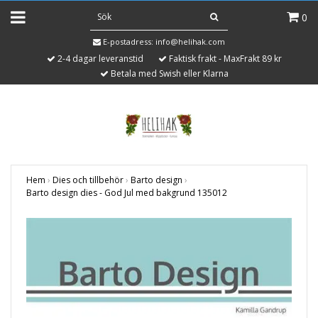
0
E-postadress:
info@helihak.com
2-4 dagar leveranstid
Faktisk frakt - MaxFrakt 89 kr
Betala med Swish eller Klarna
Hem
›
Dies och tillbehör
›
Barto design
›
Barto design dies - God Jul med bakgrund 135012