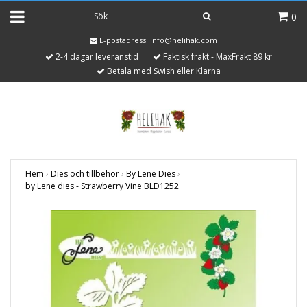
0
E-postadress:
info@helihak.com
2-4 dagar leveranstid
Faktisk frakt - MaxFrakt 89 kr
Betala med Swish eller Klarna
Hem
›
Dies och tillbehör
›
By Lene Dies
›
by Lene dies - Strawberry Vine BLD1252