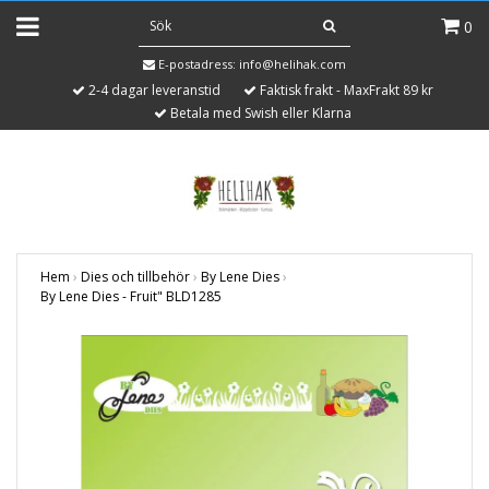
0
E-postadress:
info@helihak.com
2-4 dagar leveranstid
Faktisk frakt - MaxFrakt 89 kr
Betala med Swish eller Klarna
Hem
›
Dies och tillbehör
›
By Lene Dies
›
By Lene Dies - Fruit" BLD1285