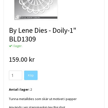
By Lene Dies - Doily-1"
BLD1309
I lager.
159.00 kr
Antal i lager:
2
Tunna metalldies som skär ut motivet i papper
Används i en stansmaskin tex Big shot