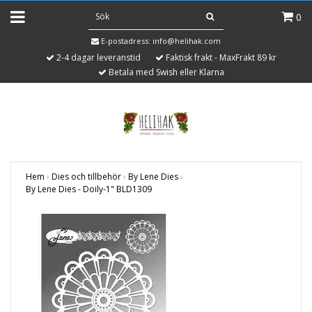
0
E-postadress:
info@helihak.com
2-4 dagar leveranstid
Faktisk frakt - MaxFrakt 89 kr
Betala med Swish eller Klarna
Hem
›
Dies och tillbehör
›
By Lene Dies
›
By Lene Dies - Doily-1" BLD1309