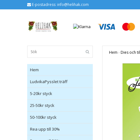
E-postadress:
info@helihak.com
Hem
›
Dies och ti
Hem
LudvikaPysslet träff
5-20kr styck
25-50kr styck
50-100kr styck
Rea upp till 30%