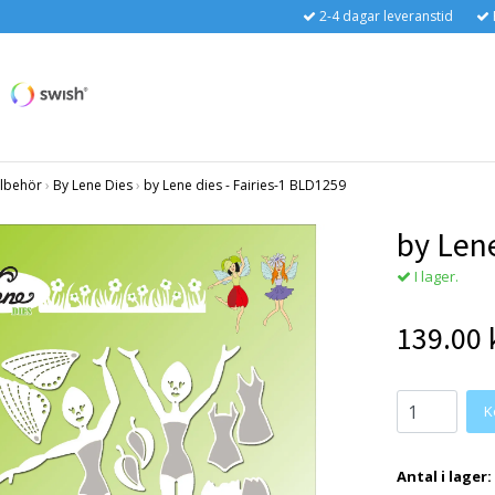
2-4 dagar leveranstid
llbehör
›
By Lene Dies
›
by Lene dies - Fairies-1 BLD1259
by Lene
I lager.
139.00 
Antal i lager: