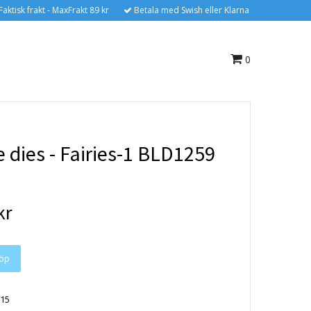
Faktisk frakt - MaxFrakt 89 kr
Betala med Swish eller Klarna
0
 dies - Fairies-1 BLD1259
kr
15