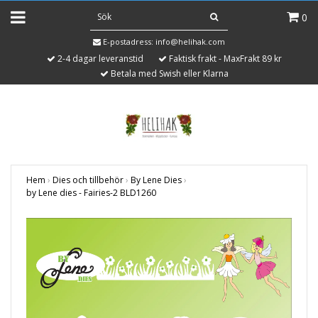
0
E-postadress:
info@helihak.com
2-4 dagar leveranstid
Faktisk frakt - MaxFrakt 89 kr
Betala med Swish eller Klarna
Hem
›
Dies och tillbehör
›
By Lene Dies
›
by Lene dies - Fairies-2 BLD1260